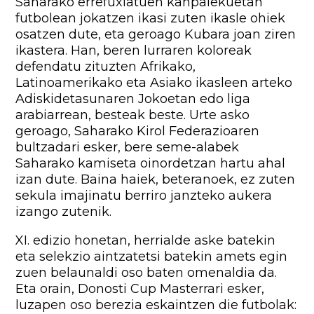
Saharako errefuxiatuen kanpalekuetan
futbolean jokatzen ikasi zuten ikasle ohiek
osatzen dute, eta geroago Kubara joan ziren
ikastera. Han, beren lurraren koloreak
defendatu zituzten Afrikako,
Latinoamerikako eta Asiako ikasleen arteko
Adiskidetasunaren Jokoetan edo liga
arabiarrean, besteak beste. Urte asko
geroago, Saharako Kirol Federazioaren
bultzadari esker, bere seme-alabek
Saharako kamiseta oinordetzan hartu ahal
izan dute. Baina haiek, beteranoek, ez zuten
sekula imajinatu berriro janzteko aukera
izango zutenik.
XI. edizio honetan, herrialde aske batekin
eta selekzio aintzatetsi batekin amets egin
zuen belaunaldi oso baten omenaldia da.
Eta orain, Donosti Cup Masterrari esker,
luzapen oso berezia eskaintzen die futbolak: