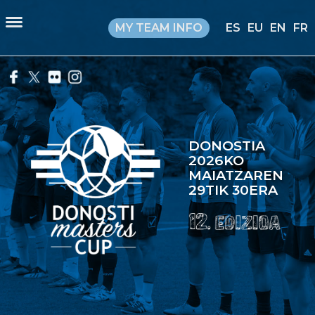
MY TEAM INFO
ES
EU
EN
FR
DONOSTIA
2026KO
MAIATZAREN
29TIK 30ERA