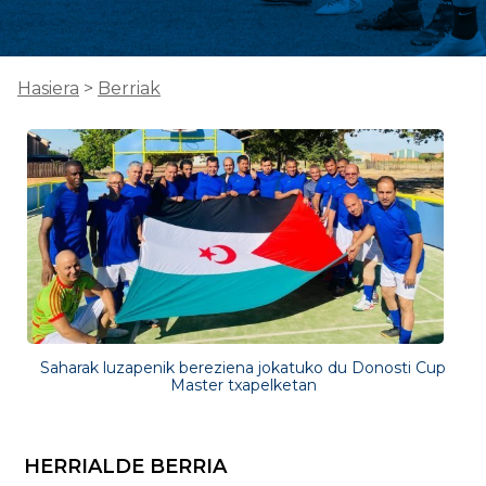
Hasiera
>
Berriak
Saharak luzapenik bereziena jokatuko du Donosti Cup
Master txapelketan
HERRIALDE BERRIA