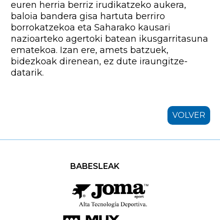
euren herria berriz irudikatzeko aukera,
baloia bandera gisa hartuta berriro
borrokatzekoa eta Saharako kausari
nazioarteko agertoki batean ikusgarritasuna
ematekoa. Izan ere, amets batzuek,
bidezkoak direnean, ez dute iraungitze-
datarik.
VOLVER
BABESLEAK