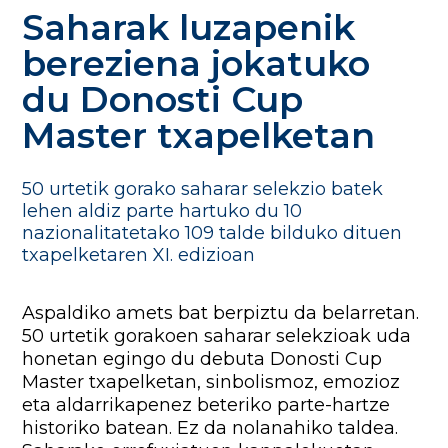
Saharak luzapenik
bereziena jokatuko
du Donosti Cup
Master txapelketan
50 urtetik gorako saharar selekzio batek
lehen aldiz parte hartuko du 10
nazionalitatetako 109 talde bilduko dituen
txapelketaren XI. edizioan
Aspaldiko amets bat berpiztu da belarretan.
50 urtetik gorakoen saharar selekzioak uda
honetan egingo du debuta Donosti Cup
Master txapelketan, sinbolismoz, emozioz
eta aldarrikapenez beteriko parte-hartze
historiko batean. Ez da nolanahiko taldea.