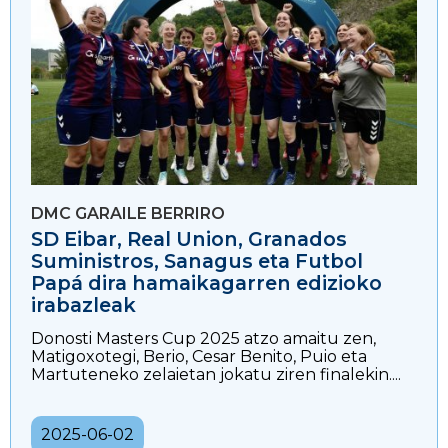
DMC GARAILE BERRIRO
SD Eibar, Real Union, Granados
Suministros, Sanagus eta Futbol
Papá dira hamaikagarren edizioko
irabazleak
Donosti Masters Cup 2025 atzo amaitu zen,
Matigoxotegi, Berio, Cesar Benito, Puio eta
Martuteneko zelaietan jokatu ziren finalekin....
2025-06-02