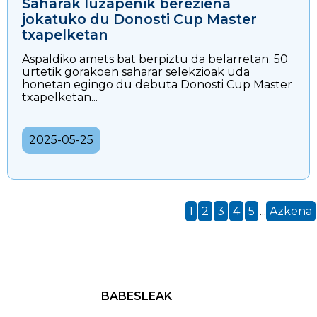
Saharak luzapenik bereziena
jokatuko du Donosti Cup Master
txapelketan
Aspaldiko amets bat berpiztu da belarretan. 50
urtetik gorakoen saharar selekzioak uda
honetan egingo du debuta Donosti Cup Master
txapelketan...
2025-05-25
1
2
3
4
5
...
Azkena
BABESLEAK