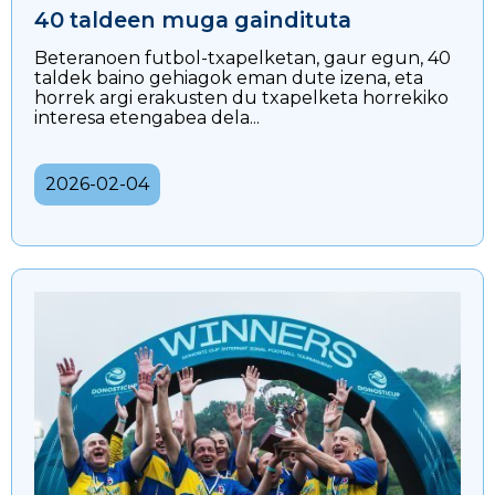
40 taldeen muga gaindituta
Beteranoen futbol-txapelketan, gaur egun, 40
taldek baino gehiagok eman dute izena, eta
horrek argi erakusten du txapelketa horrekiko
interesa etengabea dela...
2026-02-04