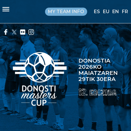
MY TEAM INFO
ES
EU
EN
FR
DONOSTIA
2026KO
MAIATZAREN
29TIK 30ERA