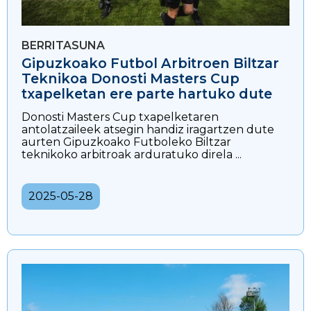
BERRITASUNA
Gipuzkoako Futbol Arbitroen Biltzar
Teknikoa Donosti Masters Cup
txapelketan ere parte hartuko dute
Donosti Masters Cup txapelketaren
antolatzaileek atsegin handiz iragartzen dute
aurten Gipuzkoako Futboleko Biltzar
teknikoko arbitroak arduratuko direla ...
2025-05-28