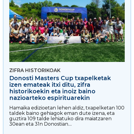
ZIFRA HISTORIKOAK
Donosti Masters Cup txapelketak
izen emateak itxi ditu, zifra
historikoekin eta inoiz baino
nazioarteko espirituarekin
Hamaika edizioetan lehen aldiz, txapelketan 100
taldek baino gehiagok eman dute izena, eta
guztira 109 talde lehiatuko dira maiatzaren
30ean eta 31n Donostian....