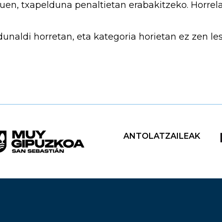
zuen, txapelduna penaltietan erabakitzeko. Horre
dunaldi horretan, eta kategoria horietan ez zen les
ANTOLATZAILEAK