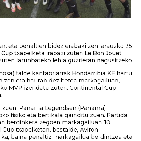
an, eta penaltien bidez erabaki zen, arauzko 25
Cup txapelketa irabazi zuten Le Bon Jouet
i zuten larunbateko lehia guztietan nagusitzeko.
nosa) talde kantabriarrak Hondarribia KE hartu
an zen eta hautabidez betea markagailuan,
ako MVP izendatu zuten. Continental Cup
.
itu zuen, Panama Legendsen (Panama)
o fisiko eta bertikala gainditu zuen. Partida
ean berdinketa zegoen markagailuan. 10
l Cup txapelketan, bestalde, Aviron
rka, baina penaltiz markagailua berdintzea eta