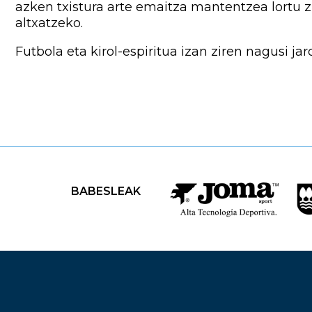
azken txistura arte emaitza mantentzea lortu 
altxatzeko.
Futbola eta kirol-espiritua izan ziren nagusi jar
BABESLEAK