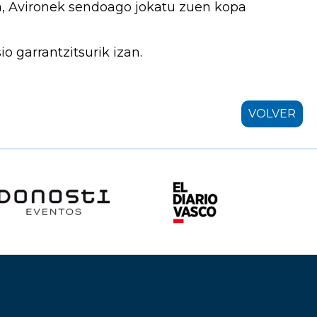
la, Avironek sendoago jokatu zuen kopa
io garrantzitsurik izan.
VOLVER