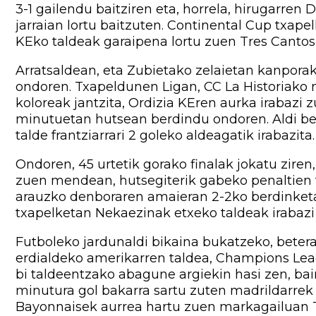
3-1 gailendu baitziren eta, horrela, hirugarren
jarraian lortu baitzuten. Continental Cup txape
KEko taldeak garaipena lortu zuen Tres Cantos
Arratsaldean, eta Zubietako zelaietan kanporak
ondoren. Txapeldunen Ligan, CC La Historiako m
koloreak jantzita, Ordizia KEren aurka irabazi 
minutuetan hutsean berdindu ondoren. Aldi be
talde frantziarrari 2 goleko aldeagatik irabazi
Ondoren, 45 urtetik gorako finalak jokatu zire
zuen mendean, hutsegiterik gabeko penaltien t
arauzko denboraren amaieran 2-2ko berdinketa
txapelketan Nekaezinak etxeko taldeak irabazi 
Futboleko jardunaldi bikaina bukatzeko, bet
erdialdeko amerikarren taldea, Champions Leagu
bi taldeentzako abagune argiekin hasi zen, ba
minutura gol bakarra sartu zuten madrildarrek f
Bayonnaisek aurrea hartu zuen markagailuan Tr