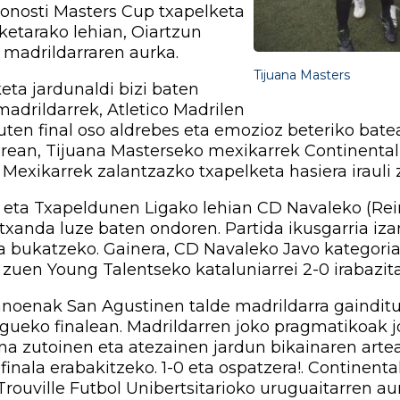
 Donosti Masters Cup txapelketa
lketarako lehian, Oiartzun
 madrildarraren aurka.
Tijuana Masters
eta jardunaldi bizi baten
adrildarrek, Atletico Madrilen
zuten final oso aldrebes eta emozioz beteriko bate
rean, Tijuana Masterseko mexikarrek Continental 
ta. Mexikarrek zalantzazko txapelketa hasiera iraul
n, eta Txapeldunen Ligako lehian CD Navaleko (Rei
xanda luze baten ondoren. Partida ikusgarria iz
 bukatzeko. Gainera, CD Navaleko Javo kategori
zuen Young Talentseko kataluniarrei 2-0 irabazita
eranoenak San Agustinen talde madrildarra gaind
eko finalean. Madrildarren joko pragmatikoak jok
ina zutoinen eta atezainen jardun bikainaren art
inala erabakitzeko. 1-0 eta ospatzera!. Continenta
ouville Futbol Unibertsitarioko uruguaitarren au