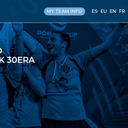
MY TEAM INFO
ES
EU
EN
FR
O
K 30ERA