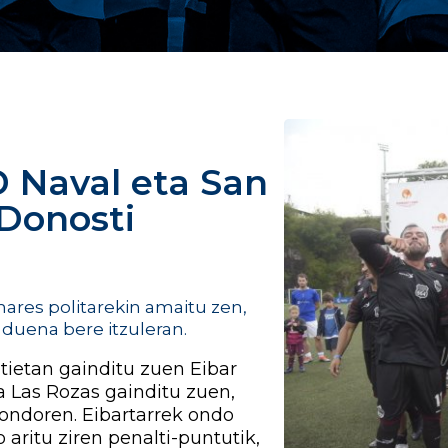
CD Naval eta San
 Donosti
a
ares politarekin amaitu zen,
duena bere itzuleran.
etan gainditu zuen Eibar
a Las Rozas gainditu zuen,
ondoren. Eibartarrek ondo
 aritu ziren penalti-puntutik,