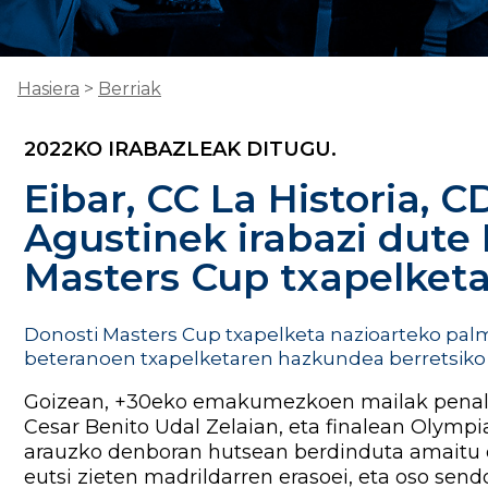
Hasiera
>
Berriak
2022KO IRABAZLEAK DITUGU.
Eibar, CC La Historia, 
Agustinek irabazi dute
Masters Cup txapelket
Donosti Masters Cup txapelketa nazioarteko palm
beteranoen txapelketaren hazkundea berretsiko 
Goizean, +30eko emakumezkoen mailak penalti
Cesar Benito Udal Zelaian, eta finalean Olympi
arauzko denboran hutsean berdinduta amaitu 
eutsi zieten madrildarren erasoei, eta oso sendo