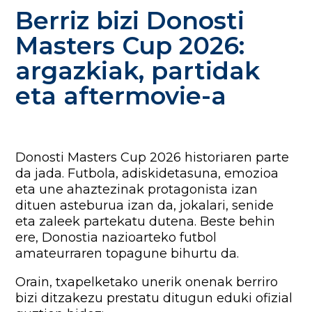
Berriz bizi Donosti
Masters Cup 2026:
argazkiak, partidak
eta aftermovie-a
Donosti Masters Cup 2026 historiaren parte
da jada. Futbola, adiskidetasuna, emozioa
eta une ahaztezinak protagonista izan
dituen asteburua izan da, jokalari, senide
eta zaleek partekatu dutena. Beste behin
ere, Donostia nazioarteko futbol
amateurraren topagune bihurtu da.
Orain, txapelketako unerik onenak berriro
bizi ditzakezu prestatu ditugun eduki ofizial