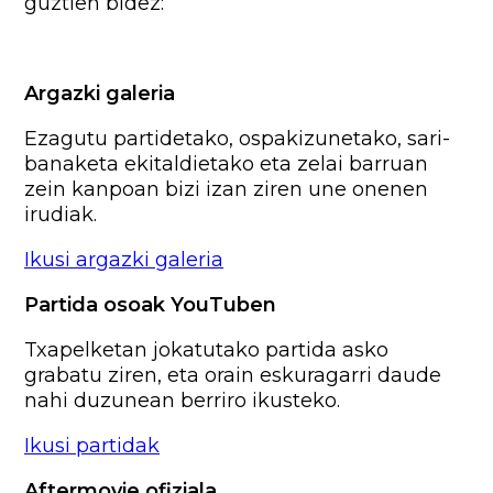
guztien bidez:
Argazki galeria
Ezagutu partidetako, ospakizunetako, sari-
banaketa ekitaldietako eta zelai barruan
zein kanpoan bizi izan ziren une onenen
irudiak.
Ikusi argazki galeria
Partida osoak YouTuben
Txapelketan jokatutako partida asko
grabatu ziren, eta orain eskuragarri daude
nahi duzunean berriro ikusteko.
Ikusi partidak
Aftermovie ofiziala