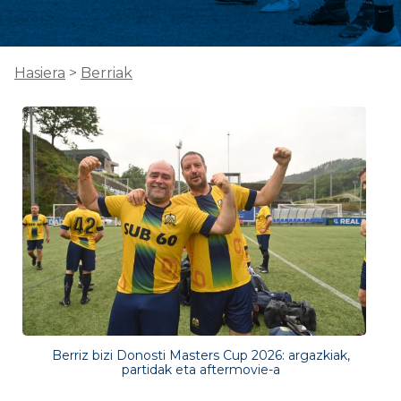
Hasiera
>
Berriak
Berriz bizi Donosti Masters Cup 2026: argazkiak,
partidak eta aftermovie-a