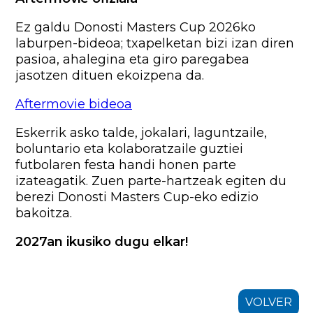
Ez galdu Donosti Masters Cup 2026ko
laburpen-bideoa; txapelketan bizi izan diren
pasioa, ahalegina eta giro paregabea
jasotzen dituen ekoizpena da.
Aftermovie bideoa
Eskerrik asko talde, jokalari, laguntzaile,
boluntario eta kolaboratzaile guztiei
futbolaren festa handi honen parte
izateagatik. Zuen parte-hartzeak egiten du
berezi Donosti Masters Cup-eko edizio
bakoitza.
2027an ikusiko dugu elkar!
VOLVER