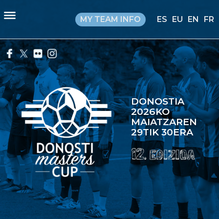
MY TEAM INFO
ES
EU
EN
FR
DONOSTIA
2026KO
MAIATZAREN
29TIK 30ERA