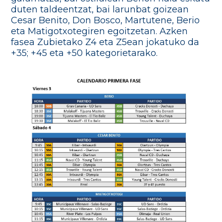
duten taldeentzat, bai larunbat goizean
Cesar Benito, Don Bosco, Martutene, Berio
eta Matigotxotegiren egoitzetan. Azken
fasea Zubietako Z4 eta Z5ean jokatuko da
+35; +45 eta +50 kategorietarako.