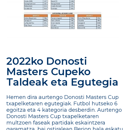
2022ko Donosti
Masters Cupeko
Taldeak eta Egutegia
Hemen dira aurtengo Donosti Masters Cup
txapelketaren egutegiak. Futbol hutseko 6
egoitza eta 4 kategoria desberdin. Aurtengo
Donosti Masters Cup txapelketaren
multzoen faseak partidak eskaintzera
garamatza, bai ostiralean Berion hala eskatu